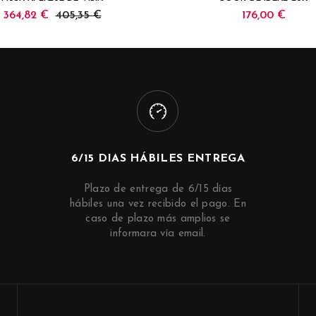
364,82 €
405,35 €
176,00 €
6/15 DIAS HÁBILES ENTREGA
Plazo de entrega de 6/15 días
hábiles una vez recibido el pago. En
caso de plazo más amplios se
informara vía email.