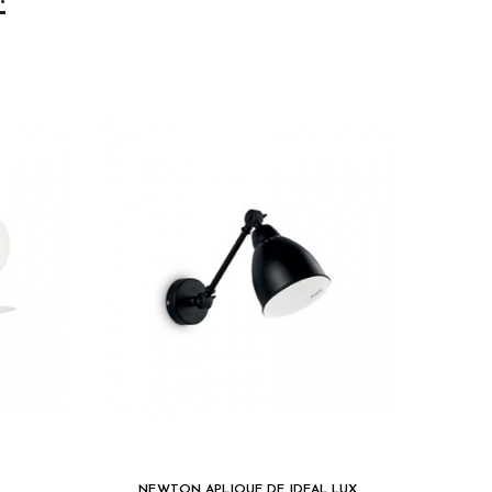
NEWTON APLIQUE DE IDEAL LUX
S