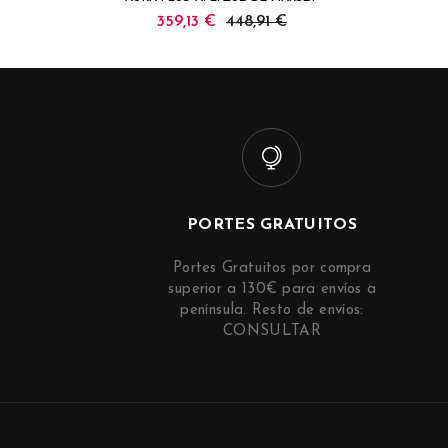
359,13 €
448,91 €
PORTES GRATUITOS
Portes Gratuitos por compra
superior a 130€ para envíos a
península. Resto de envíos:
CONSULTAR