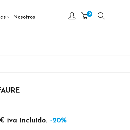
0
as
Nosotros
FAURE
 €
iva incluido.
-20%