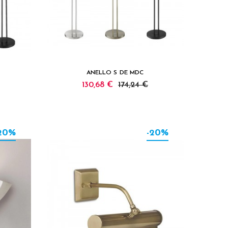
ANELLO S DE MDC
130,68 €
174,24 €
20%
-20%