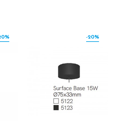
20%
-20%
-40%
A R-63 S-
THESSIS DE
 GU10
BENEITO & FAURE
17,94 €
29,90 €