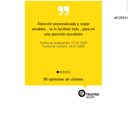
ACCESO
No els coneixia, vaig trobar la web per
internet buscant uns models concrets
de ventiladors que, per...
Fecha de publicación: 17-07-2026
Fecha de compra: 14-07-2026
98 opiniones de clientes