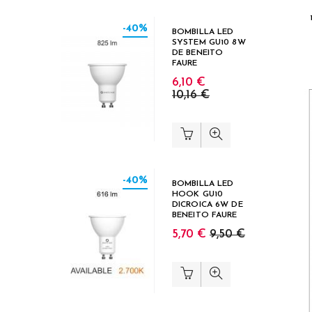
-40%
BOMBILLA LED
SYSTEM GU10 8W
DE BENEITO
FAURE
6,10 €
10,16 €
-40%
BOMBILLA LED
HOOK GU10
DICROICA 6W DE
BENEITO FAURE
5,70 €
9,50 €