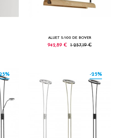
ALUET S/100 DE BOVER
942,89 €
1 257,19 €
-25%
-25%