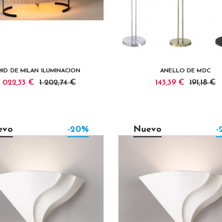
MID DE MILAN ILUMINACION
ANELLO DE MDC
1 022,33 €
1 202,74 €
143,39 €
191,18 €
evo
-20%
Nuevo
-