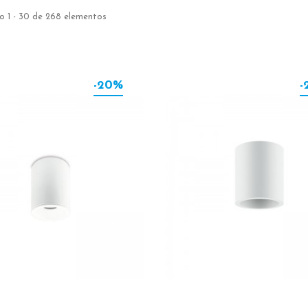
 1 - 30 de 268 elementos
-20%
-
-40%
BOMBILLA
BOMBILL
SYSTEM
LINE 8W
DIMMABLE GU10
9,61 €
8W DE BENEITO
FAURE
7,72 €
12,86 €