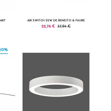
NART
AIR SWITCH 22W DE BENEITO & FAURE
22,76 €
37,94 €
20%