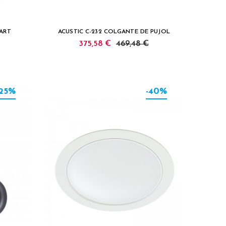
NART
ACUSTIC C-232 COLGANTE DE PUJOL
375,58 €
469,48 €
-25%
-40%