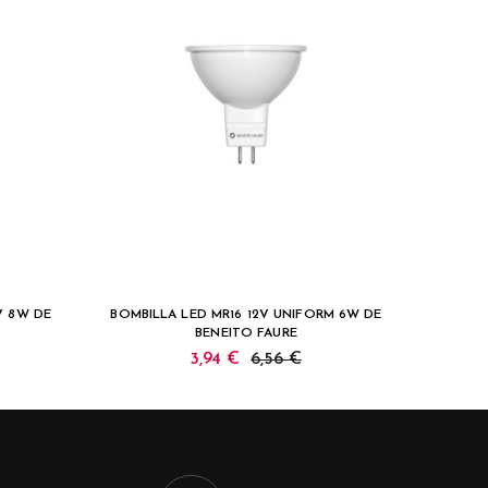
V 8W DE
BOMBILLA LED MR16 12V UNIFORM 6W DE
BOMB
BENEITO FAURE
3,94 €
6,56 €