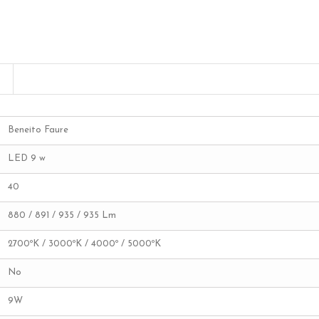
Beneito Faure
LED 9 w
40
880 / 891 / 935 / 935 Lm
2700ºK / 3000ºK / 4000º / 5000ºK
No
9W