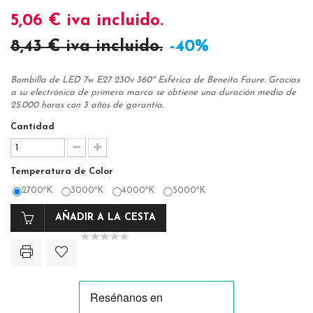
5,06 €
iva incluido.
8,43 €
iva incluido.
-40%
Bombilla de LED 7w E27 230v 360º Esférica de Beneito Faure. Gracias
a su electrónica de primera marca se obtiene una duración media de
25.000 horas con 3 años de garantía.
Cantidad
Temperatura de Color
2700ºK
3000ºK
4000ºK
5000ºK
AÑADIR A LA CESTA