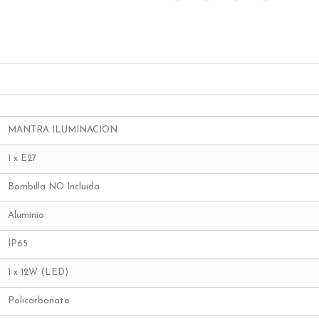
MANTRA ILUMINACION
1 x E27
Bombilla NO Incluida
Aluminio
IP65
1 x 12W (LED)
Policarbonato