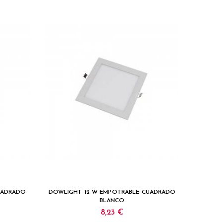
UADRADO
DOWLIGHT 12 W EMPOTRABLE CUADRADO
DOWLIG
BLANCO
8,23 €