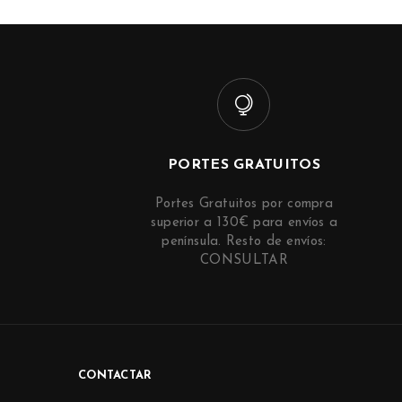
PORTES GRATUITOS
Portes Gratuitos por compra
superior a 130€ para envíos a
península. Resto de envíos:
CONSULTAR
CONTACTAR