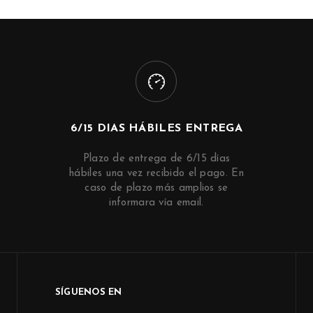
6/15 DIAS HÁBILES ENTREGA
Plazo de entrega de 6/15 días
hábiles una vez recibido el pago. En
caso de plazo más amplios se
informara vía email.
SÍGUENOS EN